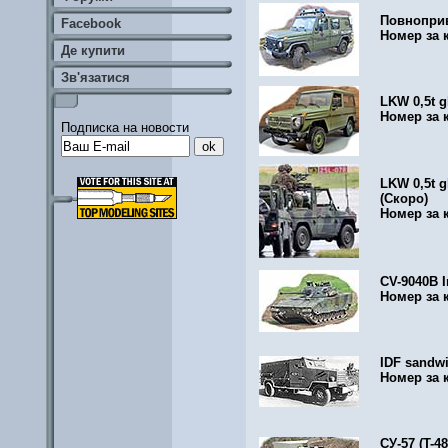
Повноприві
Facebook
Номер за 
Де купити
Зв'язатися
LKW 0,5t g
Номер за 
Подписка на новости
LKW 0,5t g
(Скоро)
Номер за 
CV-9040B In
Номер за 
IDF sandwi
Номер за 
СУ-57 (T-4