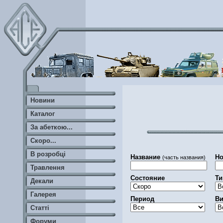
Новини
Каталог
За абеткою...
Скоро...
В розробці
Название
Но
(часть названия)
Травлення
Состояние
Ти
Декали
Галерея
Период
Ви
Статті
Форуми