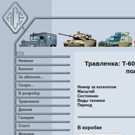
Новини
Травленка: T-6
Каталог
по
За абеткою...
Скоро...
Номер за каталогом
Масштаб
В розробці
Состояние
Виды техники
Травлення
Период
Декали
Галерея
Статті
В коробке
Форуми