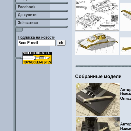
Facebook
Де купити
Зв'язатися
Подписка на новости
Собранные модели
Авто
Наим
Опис
Авто
Наим