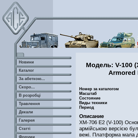
Новини
Модель: V-100 
Каталог
Armored 
За абеткою...
Скоро...
Номер за каталогом
Масштаб
В розробці
Состояние
Виды техники
Травлення
Период
Декали
Описание
Галерея
XM-706 E2 (V-100) Осно
армійською версією бу
Статті
вежі. Платформа мала дв
Форуми