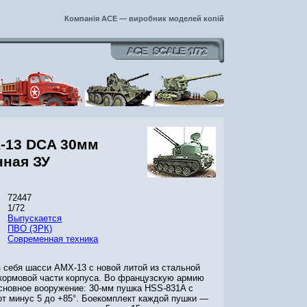
Компанія ACE — виробник моделей копій
-13 DCA 30мм
нная ЗУ
72447
1/72
Выпускается
ПВО (ЗРК)
Современная техника
 себя шасси АМХ-13 с новой литой из стальной
кормовой части корпуса. Во французскую армию
сновное вооружение: 30-мм пушка HSS-831A с
от минус 5 до +85°. Боекомплект каждой пушки —