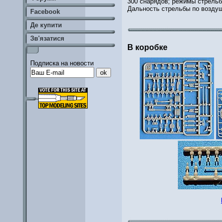
300 снарядов; режимы стрельб
Дальность стрельбы по воздуш
Facebook
Де купити
Зв'язатися
В коробке
Подписка на новости