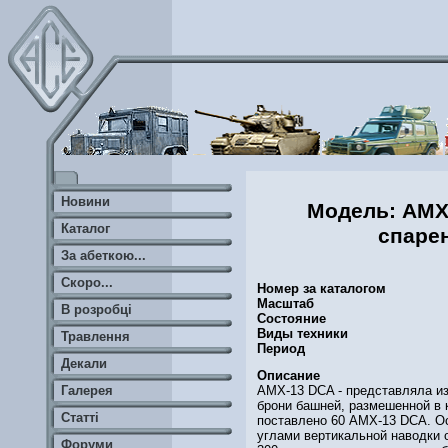
Новини
Модель: AMX
Каталог
спаре
За абеткою...
Скоро...
Номер за каталогом
Масштаб
В розробці
Состояние
Виды техники
Травлення
Период
Декали
Описание
AMX-13 DCA - представляла из
Галерея
брони башней, размешенной в 
Статті
поставлено 60 АМХ-13 DCA. О
углами вертикальной наводки 
Форуми