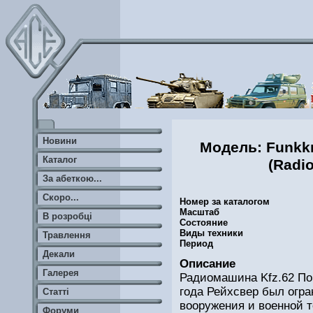
Новини
Модель: Funkkr
Каталог
(Radio
За абеткою...
Скоро...
Номер за каталогом
Масштаб
В розробці
Состояние
Виды техники
Травлення
Период
Декали
Описание
Галерея
Радиомашина Kfz.62 По
года Рейхсвер был огр
Статті
вооружения и военной т
Форуми