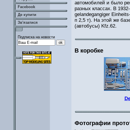
автомобилей и было ре
Facebook
разных классах. В 1932-
gelandegangiger Einheits
Де купити
п 2,5 т). На этой же б
Зв'язатися
(автобусы) Kfz.62.
Подписка на новости
В коробке
De
Фотографии прото