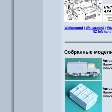
Walkaround
|
Walkaround
|
Wa
NZ left hand
Собранные модел
Авто
Наим
Опис
Авто
Наим
Опис