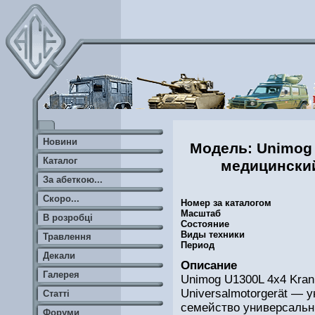
Новини
Модель: Unimog
Каталог
медицински
За абеткою...
Скоро...
Номер за каталогом
Масштаб
В розробці
Состояние
Виды техники
Травлення
Период
Декали
Описание
Галерея
Unimog U1300L 4x4 Kran
Universalmotorgerät — 
Статті
семейство универсальн
Форуми