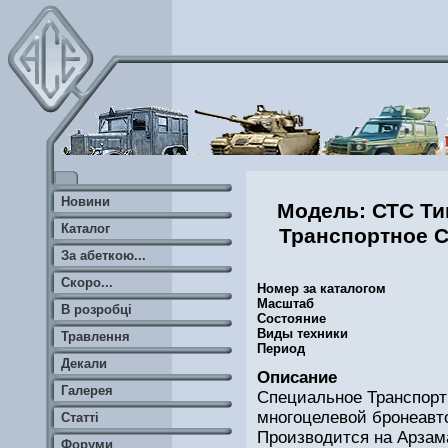
Новини
Модель: СТС Ти
Каталог
Транспортное С
За абеткою...
Скоро...
Номер за каталогом
Масштаб
В розробці
Состояние
Виды техники
Травлення
Период
Декали
Описание
Галерея
Специальное Транспорт
многоцелевой бронеав
Статті
Производится на Арзам
Форуми