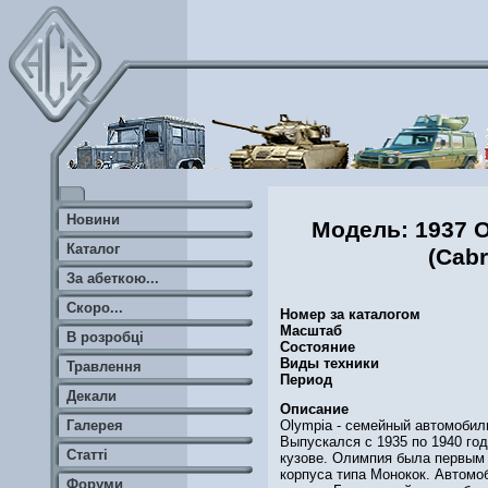
Новини
Модель: 1937 O
Каталог
(Cabr
За абеткою...
Скоро...
Номер за каталогом
Масштаб
В розробці
Состояние
Виды техники
Травлення
Период
Декали
Описание
Olympia - семейный автомобил
Галерея
Выпускался с 1935 по 1940 год
Статті
кузове. Олимпия была первым
корпуса типа Монокок. Автомо
Форуми