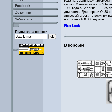
года на Берлинской автомобил
серию. Машину назвали "Олим
Facebook
1936 года в Берлине. С 1935 п
двигатель. Для версии OL38 с 
Де купити
литровый агрегат с верхним р
построено 168 000 единиц.
Зв'язатися
First Look
Подписка на новости
В коробке