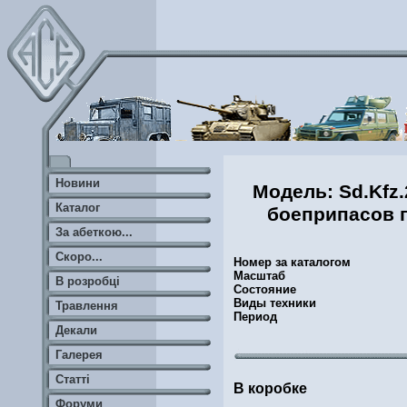
Новини
Модель: Sd.Kfz
Каталог
боеприпасов 
За абеткою...
Скоро...
Номер за каталогом
Масштаб
В розробці
Состояние
Виды техники
Травлення
Период
Декали
Галерея
Статті
В коробке
Форуми