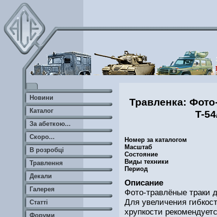
Новини
Травленка: Фото
Каталог
T-54
За абеткою...
Скоро...
Номер за каталогом
Масштаб
В розробці
Состояние
Виды техники
Травлення
Период
Декали
Описание
Галерея
Фото-травлёные траки д
Для увеличения гибкос
Статті
хрупкости рекомендуетс
Форуми