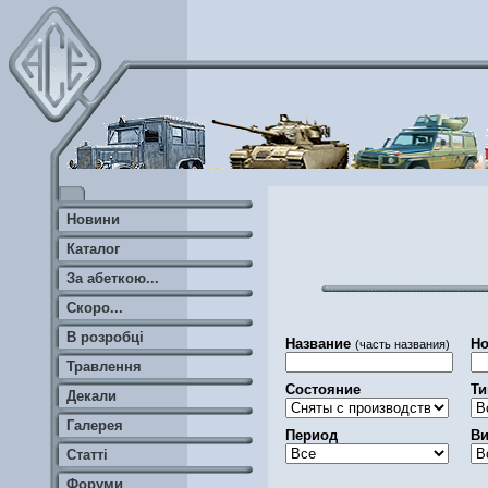
Новини
Каталог
За абеткою...
Скоро...
В розробці
Название
Но
(часть названия)
Травлення
Состояние
Ти
Декали
Галерея
Период
Ви
Статті
Форуми