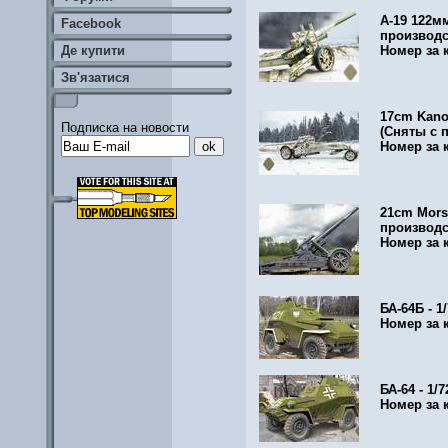
A-19 122мм
Facebook
производс
Де купити
Номер за 
Зв'язатися
17cm Kanon
Подписка на новости
(Сняты с 
Номер за 
21cm Morse
производс
Номер за 
БА-64Б - 1
Номер за 
БА-64 - 1/7
Номер за 