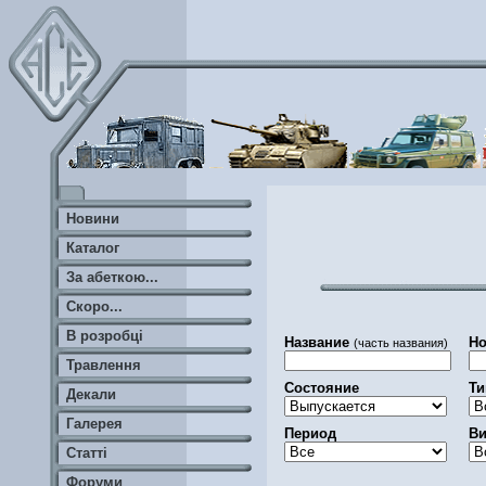
Новини
Каталог
За абеткою...
Скоро...
В розробці
Название
Но
(часть названия)
Травлення
Состояние
Ти
Декали
Галерея
Период
Ви
Статті
Форуми