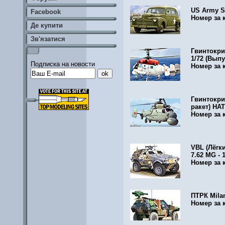
US Army St
Facebook
Номер за 
Де купити
Зв'язатися
Гвинтокри
1/72
(Выпу
Подписка на новости
Номер за 
Гвинтокри
ракет) НАТ
Номер за 
VBL (Лёгк
7.62 MG - 
Номер за 
ПТРК Milan
Номер за 